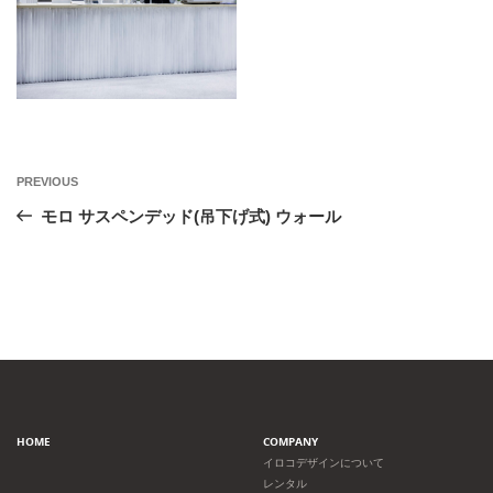
投
Previous
PREVIOUS
Post
稿
モロ サスペンデッド(吊下げ式) ウォール
ナ
ビ
ゲ
ー
HOME
COMPANY
シ
イロコデザインについて
レンタル