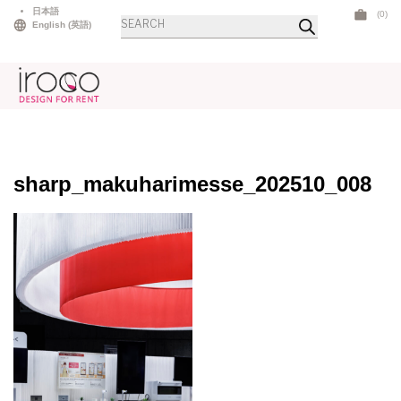
Skip
日本語
(0)
商
to
English
(
英語
)
品
検
content
索
sharp_makuharimesse_202510_008