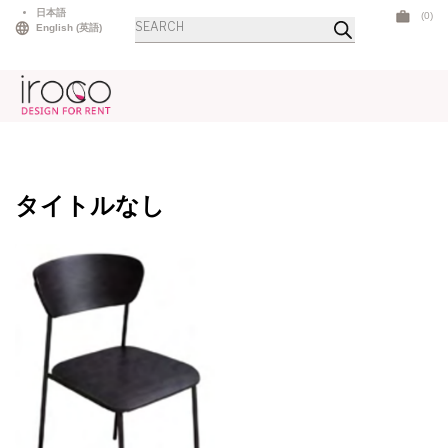
Skip
日本語
(0)
商
to
English
(
英語
)
品
検
content
索
タイトルなし