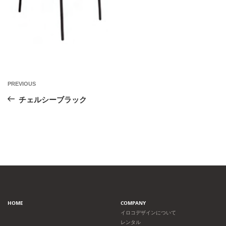
投
Previous
PREVIOUS
Post
稿
チェルシーブラック
ナ
ビ
ゲ
ー
HOME
COMPANY
シ
イロコデザインについて
レンタル