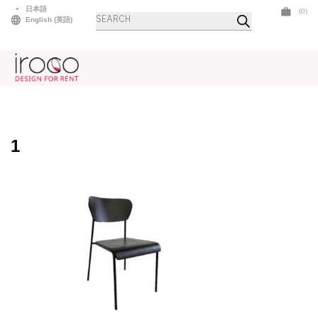
Skip
日本語
(0)
商
to
English
(
英語
)
品
検
content
索
1