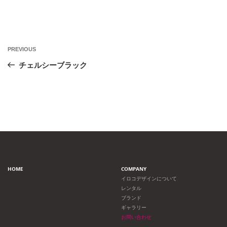
投
Previous
PREVIOUS
Post
稿
チェルシーブラック
ナ
ビ
ゲ
ー
HOME
COMPANY
シ
イロコデザインについて
レンタル
ョ
ブランド
ギャラリー
ン
お問い合わせ