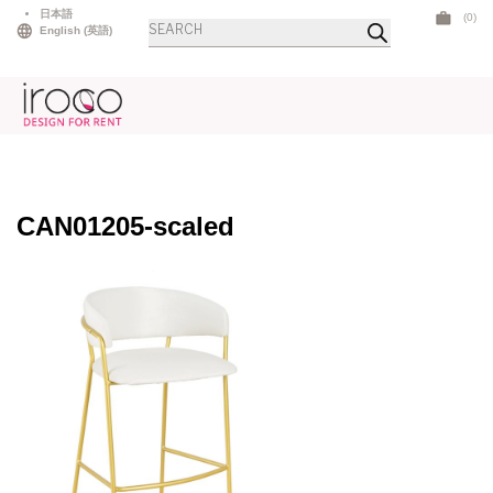
Skip
日本語
(0)
Products
to
English
(
英語
)
search
content
CAN01205-scaled