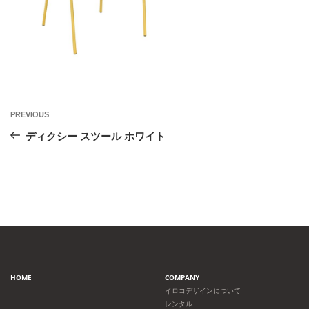
投
Previous
PREVIOUS
Post
稿
ディクシー スツール ホワイト
ナ
ビ
ゲ
ー
HOME
COMPANY
シ
イロコデザインについて
レンタル