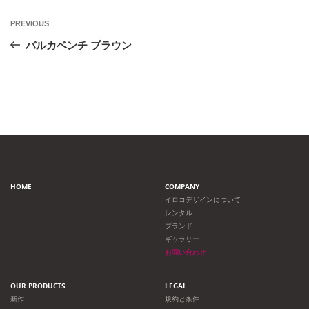
投
Previous
PREVIOUS
Post
稿
バルカベンチ ブラウン
ナ
ビ
ゲ
ー
HOME
COMPANY
シ
イロコデザインについて
レンタル
ョ
ブランド
ギャラリー
ン
お問い合わせ
OUR PRODUCTS
LEGAL
新作
規約と条件