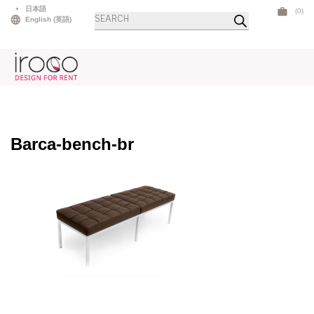
Skip
日本語
(0)
商
to
English
(
英語
)
品
検
content
索
Barca-bench-br