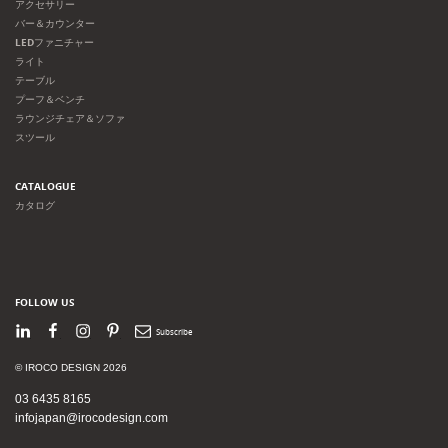
アクセサリー
バー＆カウンター
LEDファニチャー
ライト
テーブル
プーフ＆ベンチ
ラウンジチェア＆ソファ
スツール
CATALOGUE
カタログ
FOLLOW US
LinkedIn
Facebook
Instagram
Pinterest
Newsletter
© IROCO DESIGN 2026
03 6435 8165
infojapan@irocodesign.com