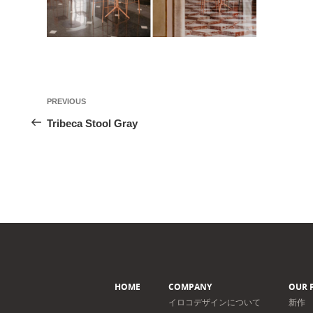
投
Previous
PREVIOUS
稿
Post
Tribeca Stool Gray
ナ
ビ
ゲ
ー
シ
ョ
ン
HOME
COMPANY
OUR 
イロコデザインについて
新作