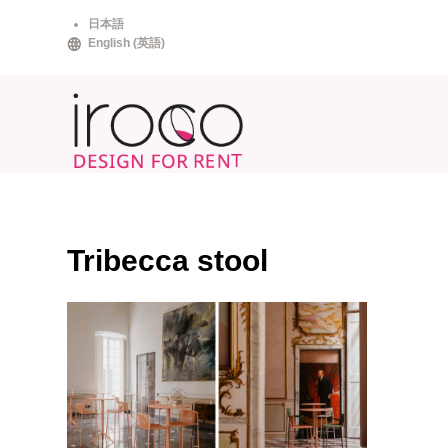
Skip
日本語
to
English
(
英語
)
content
Tribecca stool