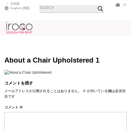
Skip
日本語
(0)
商
to
English
(
英語
)
品
検
content
索
About a Chair Upholstered 1
コメントを残す
メールアドレスが公開されることはありません。
※
が付いている欄は必須項
目です
コメント
※