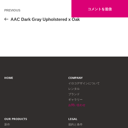
投
Previous
PREVIOUS
Post
稿
AAC Dark Gray Upholstered x Oak
ナ
ビ
ゲ
ー
HOME
COMPANY
シ
イロコデザインについて
レンタル
ョ
ブランド
ギャラリー
ン
お問い合わせ
OUR PRODUCTS
LEGAL
新作
規約と条件