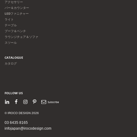
アクセサリー
バー＆カウンター
LEDファニチャー
ライト
テーブル
プーフ＆ベンチ
ラウンジチェア＆ソファ
スツール
CATALOGUE
カタログ
FOLLOW US
LinkedIn
Facebook
Instagram
Pinterest
Newsletter
© IROCO DESIGN 2026
03 6435 8165
infojapan@irocodesign.com