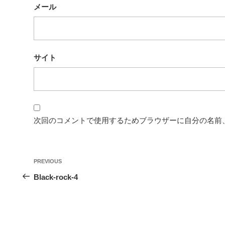
メール
サイト
次回のコメントで使用するためブラウザーに自分の名前
投
Previous
PREVIOUS
稿
Post
Black-rock-4
ナ
ビ
ゲ