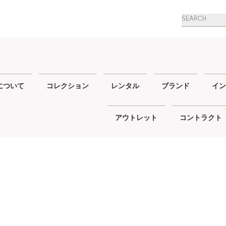
商
品
検
索
について
コレクション
レンタル
ブランド
イン
アウトレット
コントラクト