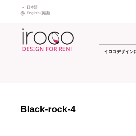
Skip
日本語
to
English
(
英語
)
content
イロコデザイン
Black-rock-4