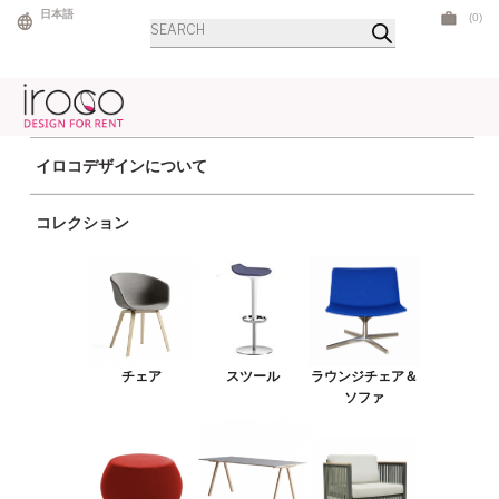
Skip
日本語
(0)
商
to
品
検
content
索
イロコデザインについて
ホーム
> Brands > BDバルセロナ
コレクション
チェア
スツール
ラウンジチェア＆ソファ
プーフ＆ベンチ
チェア
スツール
ラウンジチェア＆
テーブル
ソファ
カタログ
アウトドア
ライト
LEDファニチャー