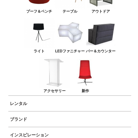
バー＆カウンター
プーフ＆ベンチ
テーブル
アウトドア
アクセサリー
新作
ライト
LEDファニチャー
バー＆カウンター
アクセサリー
新作
レンタル
1972年に、新進気鋭の若手建築家らによってスペイン・バルセロナで誕生し
た家具ブランド。「今までの常識を覆すデザイン」をコンセプトに掲げる。
ブランド
オリジナル作品も次々と発表し、あわせて多くの国際的なデザインアワード
インスピレーション
を受賞。世界の名立たる美術館の永久コレクションにも選ばれている。