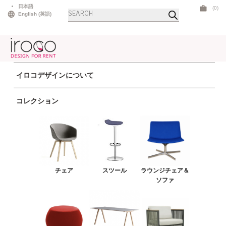
Skip
日本語
(0)
商
to
English
(
英語
)
品
検
content
索
イロコデザインについて
ホーム
> Brands > BoConcept
コレクション
チェア
スツール
ラウンジチェア＆ソファ
プーフ＆ベンチ
チェア
スツール
ラウンジチェア＆
テーブル
ソファ
カタログ
アウトドア
ライト
LEDファニチャー