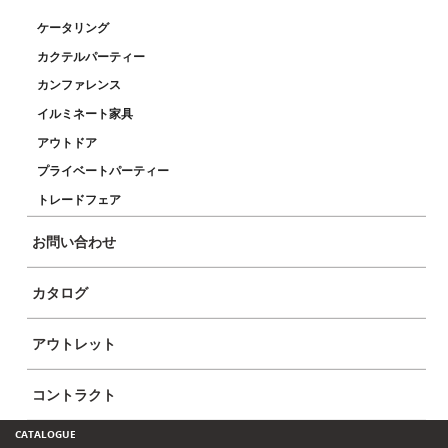
ケータリング
カクテルパーティー
HOME
COMPANY
カンファレンス
イロコデザインについて
レンタル
イルミネート家具
ブランド
アウトドア
ギャラリー
お問い合わせ
プライベートパーティー
トレードフェア
OUR PRODUCTS
LEGAL
新作
規約と条件
お問い合わせ
アクセサリー
バー＆カウンター
カタログ
LEDファニチャー
ライト
テーブル
アウトレット
プーフ＆ベンチ
ラウンジチェア＆ソファ
スツール
コントラクト
CATALOGUE