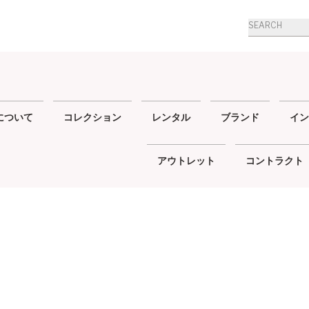
商
品
検
索
について
コレクション
レンタル
ブランド
イン
アウトレット
コントラクト