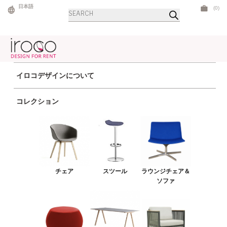
Skip
日本語
(0)
商
to
品
検
content
索
イロコデザインについて
ホーム
> 商品 Color > Golden Gate
コレクション
チェア
スツール
ラウンジチェア＆ソファ
プーフ＆ベンチ
チェア
スツール
ラウンジチェア＆
テーブル
ソファ
カタログ
アウトドア
ライト
LEDファニチャー