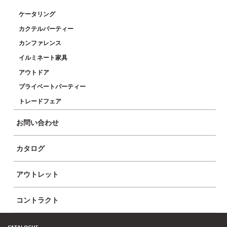
ケータリング
カクテルパーティー
HOME
COMPANY
カンファレンス
イロコデザインについて
イルミネート家具
レンタル
ブランド
アウトドア
ギャラリー
プライベートパーティー
お問い合わせ
トレードフェア
OUR PRODUCTS
LEGAL
お問い合わせ
新作
規約と条件
アクセサリー
バー＆カウンター
カタログ
LEDファニチャー
ライト
アウトレット
テーブル
プーフ＆ベンチ
ラウンジチェア＆ソファ
コントラクト
スツール