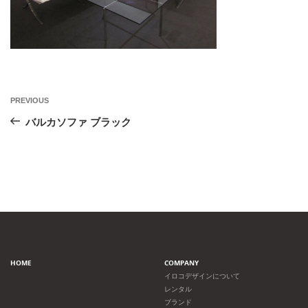
投
Previous
PREVIOUS
Post
稿
バルカソファ ブラック
ナ
ビ
ゲ
ー
HOME
COMPANY
シ
イロコデザインについて
レンタル
ョ
ブランド