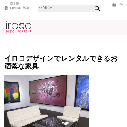
Skip
日本語
(0)
商
to
English
(
英語
)
品
検
content
索
イロコデザインでレンタルできるお
洒落な家具