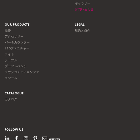
ギャラリー
ン
お問い合わせ
OUR PRODUCTS
LEGAL
新作
規約と条件
アクセサリー
バー＆カウンター
LEDファニチャー
ライト
テーブル
プーフ＆ベンチ
ラウンジチェア＆ソファ
スツール
CATALOGUE
カタログ
FOLLOW US
LinkedIn
Facebook
Instagram
Pinterest
Newsletter