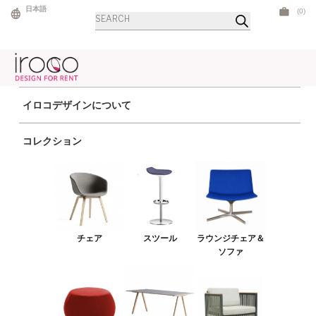
Skip
日本語
(0)
商
to
品
検
content
索
イロコデザインについて
ホーム
> 商品 Color > salmon pink
コレクション
チェア
スツール
ラウンジチェア＆ソファ
プーフ＆ベンチ
チェア
スツール
ラウンジチェア＆
テーブル
ソファ
カタログ
アウトドア
ライト
LEDファニチャー