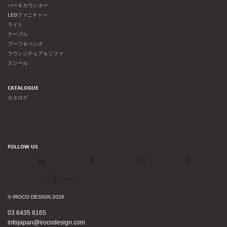
バー＆カウンター
LEDファニチャー
ライト
テーブル
プーフ＆ベンチ
ラウンジチェア＆ソファ
スツール
CATALOGUE
カタログ
FOLLOW US
LinkedIn
Facebook
Instagram
Pinterest
Newsletter
© IROCO DESIGN 2026
03 6435 8165
infojapan@irocodesign.com