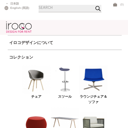
Skip
日本語
(0)
商
to
English
(
英語
)
品
検
content
索
イロコデザインについて
ホーム
>
アウトドア
> サレックコンケイブ ターコイズ
コレクション
チェア
スツール
ラウンジチェア＆ソファ
プーフ＆ベンチ
チェア
スツール
ラウンジチェア＆
テーブル
ソファ
アウトドア
ライト
LEDファニチャー