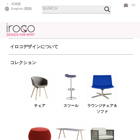
Skip
日本語
(0)
商
to
English
(
英語
)
品
検
content
索
イロコデザインについて
ホーム
>
アウトドア
> サレックコンケイブ コーラル
コレクション
チェア
スツール
ラウンジチェア＆ソファ
プーフ＆ベンチ
チェア
スツール
ラウンジチェア＆
テーブル
ソファ
アウトドア
ライト
LEDファニチャー